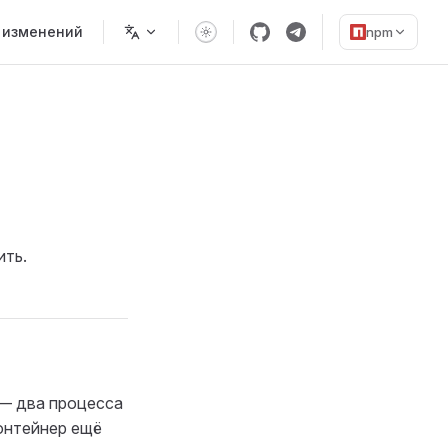
 изменений
npm
ить.
— два процесса
контейнер ещё