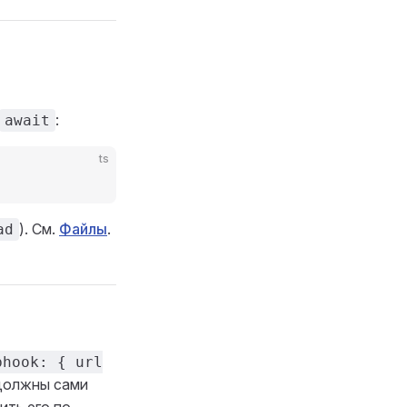
:
await
ts
). См.
Файлы
.
ad
bhook: { url
должны сами