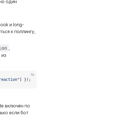
но один
ok и long-
ться к поллингу,
,
ion
 из
ts
reaction"
] });
de включён по
ько если бот