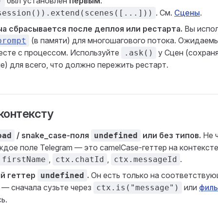
был установлен
первым
:
)
. См.
Сцены
.
session()).extend(scenes([...]))
а сбрасывается после деплоя или рестарта.
Вы испо
(в памяти) для многошагового потока. Ожидаем
prompt
есте с процессом. Используйте
у Сцен (сохран
.ask()
ge) для всего, что должно пережить рестарт.
контексту
/ snake_case-поля
или без типов.
Не 
oad
undefined
ждое поле Telegram — это camelCase-геттер на контексте
,
,
.
.firstName
ctx.chatId
ctx.messageId
й геттер
.
Он есть только на соответствую
undefined
 — сначала сузьте через
или
филь
ctx.is("message")
ь.