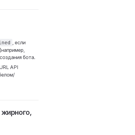
, если
ined
(например,
 создания бота.
URL API
белом/
 жирного,