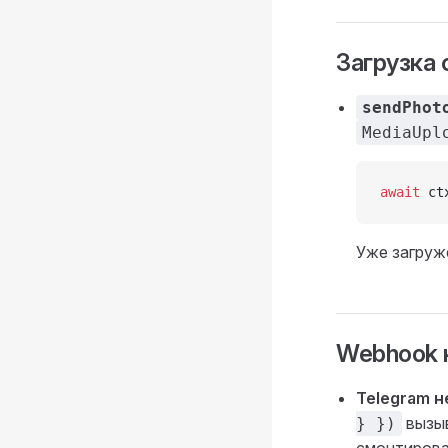
Загрузка
sendPhot
MediaUpl
await
 ct
Уже загру
Webhook 
Telegram н
вызы
} })