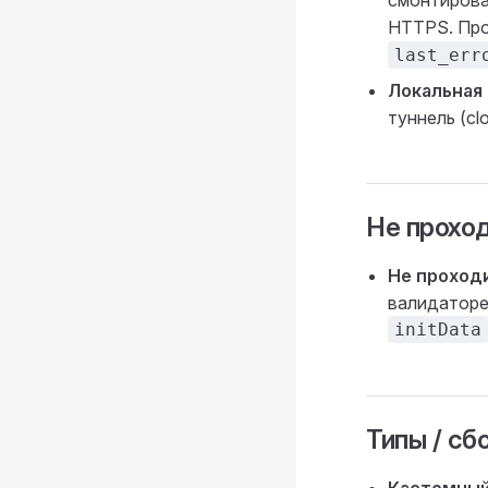
смонтиров
HTTPS. Про
last_err
Локальная 
туннель (cl
Не проход
Не проход
валидаторе
initData
Типы / сб