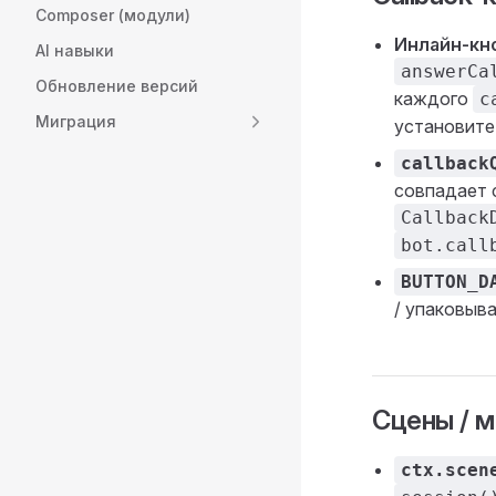
Composer (модули)
Инлайн-кно
AI навыки
answerCa
Обновление версий
каждого
c
Миграция
установит
callback
совпадает 
Callback
bot.call
BUTTON_D
/ упаковыв
Сцены / 
ctx.scen