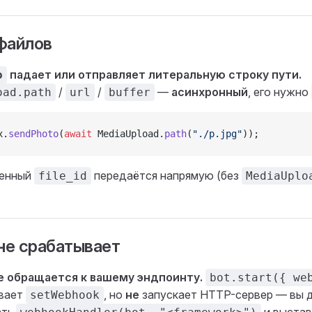
 файлов
падает или отправляет литеральную строку пути.
o
/
/
—
асинхронный
, его нужно
oad.path
url
buffer
x.
sendPhoto
(
await
 MediaUpload.
path
(
"./p.jpg"
));
женный
передаётся напрямую (без
file_id
MediaUplo
не срабатывает
е обращается к вашему эндпоинту.
bot.start({ we
вает
, но
не
запускает HTTP-сервер — вы 
setWebhook