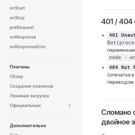
onStart
onStop
401 / 404
preRequest
401 Unau
onResponse
Bot(proce
onResponseError
переменная
node --e
Плагины
404 Not 
(опечатка 
Обзор
переводом 
Создание плагинов
Ленивая загрузка
Официальные
Сломано ф
двойное 
Дополнительно