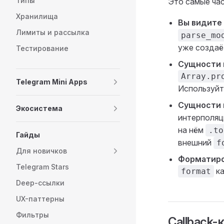
Типы
Это самые ча
Хранилища
Вы видите
Лимиты и рассылка
parse_mo
уже создаё
Тестирование
Сущности 
Array.pr
Telegram Mini Apps
Используйт
Сущности 
Экосистема
интерполяц
на нём
.to
Гайды
внешний
f
Для новичков
Форматиро
Telegram Stars
к
format
Deep-ссылки
UX-паттерны
Фильтры
Callback-