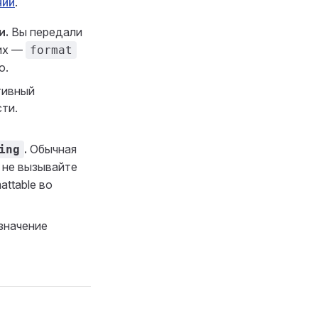
нии
.
и.
Вы передали
их —
format
ю.
ивный
ти.
.
Обычная
ing
; не вызывайте
ttable во
значение