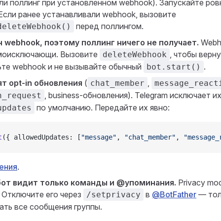
или поллинг при установленном webhook). Запускайте ров
 Если ранее устанавливали webhook, вызовите
перед поллингом.
deleteWebhook()
 webhook, поэтому поллинг ничего не получает.
Webho
аимоисключающи. Вызовите
, чтобы верну
deleteWebhook
ьте webhook и не вызывайте обычный
.
bot.start()
т opt-in обновления
(
,
chat_member
message_react
, business-обновления). Telegram исключает их
n_request
по умолчанию. Передайте их явно:
updates
t
({ allowedUpdates: [
"message"
, 
"chat_member"
, 
"message_
ения
.
бот видит только команды и @упоминания.
Privacy mo
 Отключите его через
в
@BotFather
— тол
/setprivacy
ать все сообщения группы.