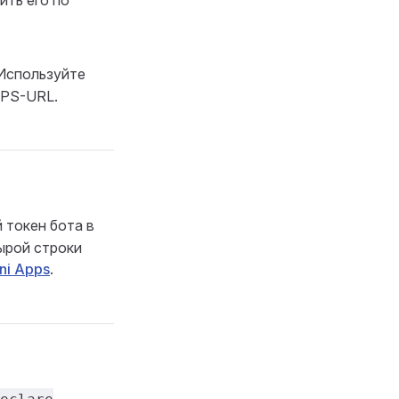
ить его по
Используйте
TPS-URL.
 токен бота в
ырой строки
ni Apps
.