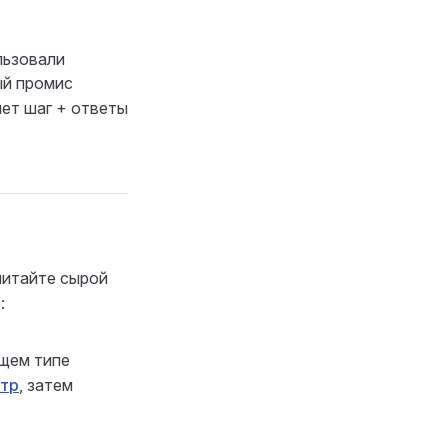
льзовали
ый промис
яет шаг + ответы
читайте сырой
:
щем типе
тр
, затем