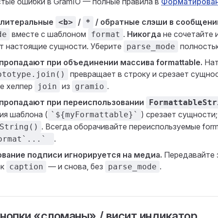
стые ошибки в GramIO — полные правила в
Форматирова
 литеральные
/
/ обратные слэши в сообщени
<b>
*
вместе с шаблоном
.
Никогда
не сочетайте 
de
format
т настоящие сущности. Уберите
полность
parse_mode
пропадают при объединении массива formattable.
Нат
превращает в строку и срезает сущнос
ototype.join()
е хелпер
из
.
join
gramio
пропадают при переиспользовании
FormattableStr
ия шаблона (
) срезает сущности
`${myFormattable}`
. Всегда оборачивайте переиспользуемые forma
String()
.
ormat`...`
вание подписи игнорируется на медиа.
Передавайте 
ак
— и снова, без
.
caption
parse_mode
кнопки «сломаны» / висит индикатор