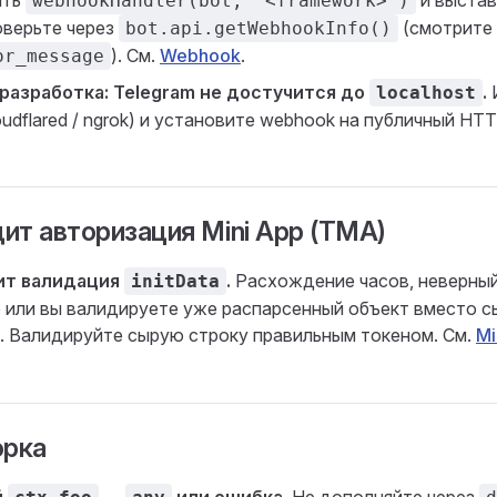
ать
и выстав
webhookHandler(bot, "<framework>")
верьте через
(смотрите
bot.api.getWebhookInfo()
). См.
Webhook
.
or_message
разработка: Telegram не достучится до
.
localhost
oudflared / ngrok) и установите webhook на публичный HT
ит авторизация Mini App (TMA)
ит валидация
.
Расхождение часов, неверный
initData
 или вы валидируете уже распарсенный объект вместо с
. Валидируйте сырую строку правильным токеном. См.
Mi
орка