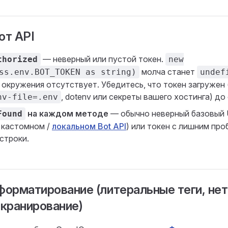
 от API
— неверный или пустой токен.
thorized
new
молча станет
ss.env.BOT_TOKEN as string)
undef
 окружения отсутствует. Убедитесь, что токен загружен 
, dotenv или секреты вашего хостинга) до
nv-file=.env
на каждом методе
— обычно неверный базовый 
Found
в кастомном /
локальном Bot API
) или токен с лишним про
строки.
орматирование (литеральные теги, нет
экранирование)