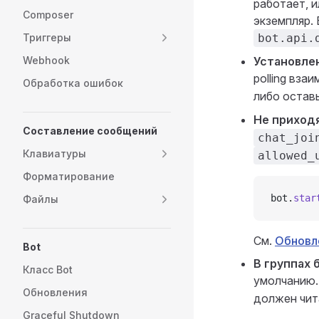
работает, 
Composer
экземпляр.
Триггеры
bot.api.
Webhook
Установлен
polling вз
Обработка ошибок
либо остав
Не приходя
Составление сообщений
chat_joi
Клавиатуры
allowed_
Форматирование
bot.
star
Файлы
См.
Обновл
Bot
В группах 
Класс Bot
умолчанию.
Обновления
должен чит
Graceful Shutdown