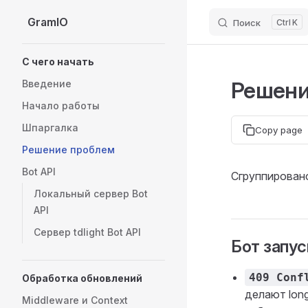
GramIO
Поиск
K
Skip to content
Sidebar Navigation
С чего начать
Решени
Введение
Начало работы
Шпаргалка
Copy page
Решение проблем
Bot API
Сгруппирован
Локальный сервер Bot
API
Сервер tdlight Bot API
Бот запус
409 Conf
Обработка обновлений
делают long
Middleware и Context