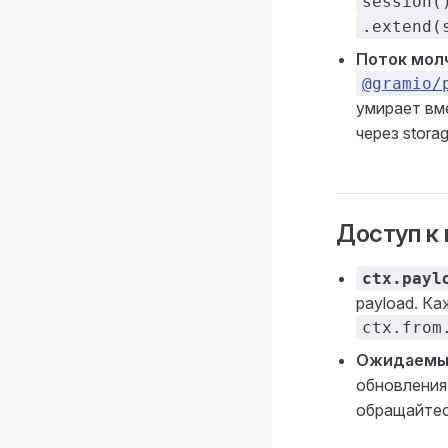
session(
.extend(
Поток молч
@gramio/
умирает вм
через stora
Доступ к 
ctx.payl
payload. Ка
ctx.from
Ожидаемы
обновления
обращайтес