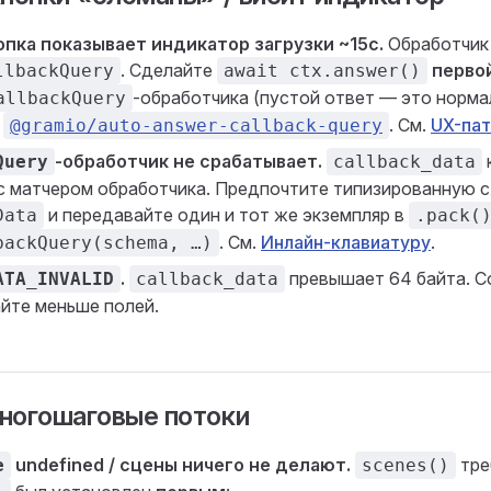
пка показывает индикатор загрузки ~15с.
Обработчик 
. Сделайте
перво
llbackQuery
await ctx.answer()
-обработчика (пустой ответ — это норма
allbackQuery
е
. См.
UX-па
@gramio/auto-answer-callback-query
-обработчик не срабатывает.
Query
callback_data
с матчером обработчика. Предпочтите типизированную 
и передавайте один и тот же экземпляр в
Data
.pack(
. См.
Инлайн-клавиатуру
.
backQuery(schema, …)
.
превышает 64 байта. С
ATA_INVALID
callback_data
айте меньше полей.
многошаговые потоки
undefined / сцены ничего не делают.
тре
e
scenes()