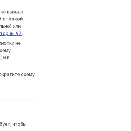
не вызвал
й строкой
льно) или
ттерны §7
.
кнопки не
схему
и в
)
ократите схему
бует, чтобы