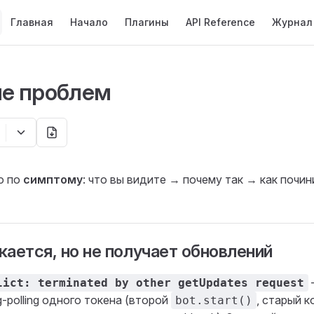
Main Navigation
Главная
Начало
Плагины
API Reference
Журнал
е проблем
о по
симптому
: что вы видите → почему так → как почин
кается, но не получает обновлений
lict: terminated by other getUpdates request
-polling одного токена (второй
, старый 
bot.start()