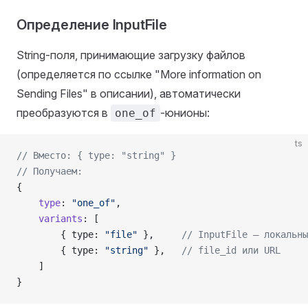
Определение InputFile
String-поля, принимающие загрузку файлов
(определяется по ссылке "More information on
Sending Files" в описании), автоматически
преобразуются в
-юнионы:
one_of
ts
// Вместо: { type: "string" }
// Получаем:
{
    type
: 
"one_of"
,
    variants
: [
        { type: 
"file"
 },     
// InputFile — локальны
        { type: 
"string"
 },   
// file_id или URL
    ]
}