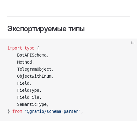
Экспортируемые типы
ts
import
 type
 {
    BotAPISchema,
    Method,
    TelegramObject,
    ObjectWithEnum,
    Field,
    FieldType,
    FieldFile,
    SemanticType,
} 
from
 "@gramio/schema-parser"
;