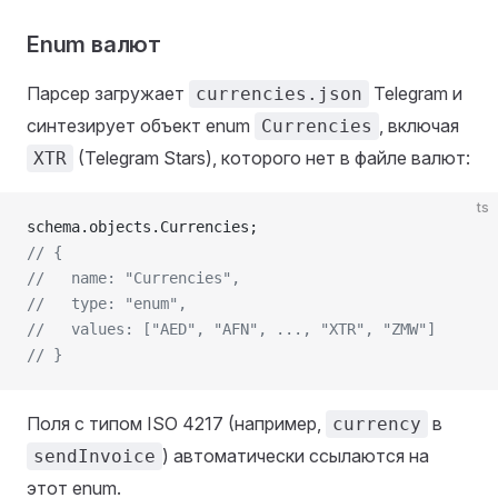
Enum валют
Парсер загружает
Telegram и
currencies.json
синтезирует объект enum
, включая
Currencies
(Telegram Stars), которого нет в файле валют:
XTR
ts
schema.objects.Currencies;
// {
//   name: "Currencies",
//   type: "enum",
//   values: ["AED", "AFN", ..., "XTR", "ZMW"]
// }
Поля с типом ISO 4217 (например,
в
currency
) автоматически ссылаются на
sendInvoice
этот enum.