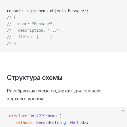
console.
log
(schema.objects.Message);
// {
//   name: "Message",
//   description: "...",
//   fields: [ ... ]
// }
Структура схемы
Разобранная схема содержит два словаря
верхнего уровня:
ts
interface
 BotAPISchema
 {
    methods
:
 Record
<
string
, 
Method
>;