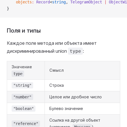
    objects
:
 Record
<
string
, 
TelegramObject
 |
 ObjectWi
}
Поля и типы
Каждое поле метода или объекта имеет
дискриминированный union
:
type
Значение
Смысл
type
Строка
"string"
Целое или дробное число
"number"
Булево значение
"boolean"
Ссылка на другой объект
"reference"
(например,
)