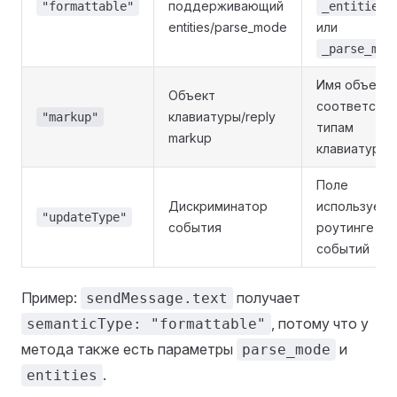
поддерживающий
"formattable"
_entities
entities/parse_mode
или
_parse_mod
Имя объекта
Объект
соответств
клавиатуры/reply
"markup"
типам
markup
клавиатур
Поле
Дискриминатор
используетс
"updateType"
события
роутинге
событий
Пример:
получает
sendMessage.text
, потому что у
semanticType: "formattable"
метода также есть параметры
и
parse_mode
.
entities