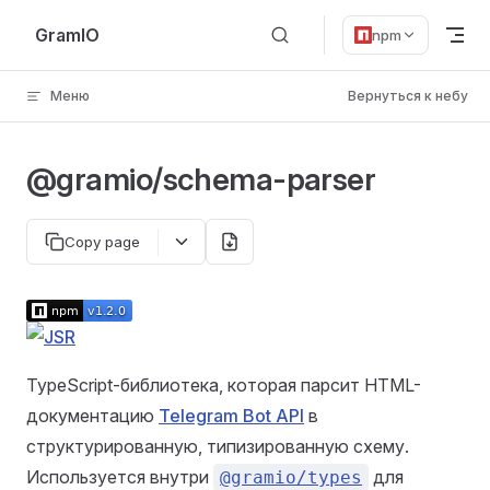
Skip to content
GramIO
npm
Меню
Вернуться к небу
@gramio/schema-parser
Copy page
TypeScript-библиотека, которая парсит HTML-
документацию
Telegram Bot API
в
структурированную, типизированную схему.
Используется внутри
для
@gramio/types