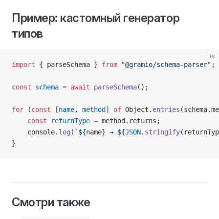
Пример: кастомный генератор
типов
ts
import
 { parseSchema } 
from
 "@gramio/schema-parser"
;
const
 schema
 =
 await
 parseSchema
();
for
 (
const
 [
name
, 
method
] 
of
 Object.
entries
(schema.me
    const
 returnType
 =
 method.returns;
    console.
log
(
`${
name
} → ${
JSON
.
stringify
(
returnTyp
}
Смотри также