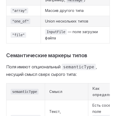
Message
Массив другого типа
"array"
Union нескольких типов
"one_of"
— поле загрузки
InputFile
"file"
файла
Семантические маркеры типов
Поля имеют опциональный
,
semanticType
несущий смысл сверх сырого типа:
Как
Смысл
semanticType
определяет
Есть соседн
Текст,
поле