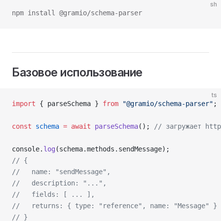
sh
npm install @gramio/schema-parser
Базовое использование
ts
import
 { parseSchema } 
from
 "@gramio/schema-parser"
;
const
 schema
 =
 await
 parseSchema
(); 
// загружает http
console.
log
(schema.methods.sendMessage);
// {
//   name: "sendMessage",
//   description: "...",
//   fields: [ ... ],
//   returns: { type: "reference", name: "Message" }
// }