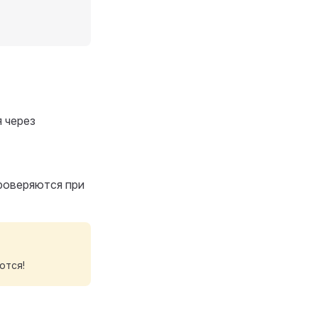
я через
роверяются при
ются!