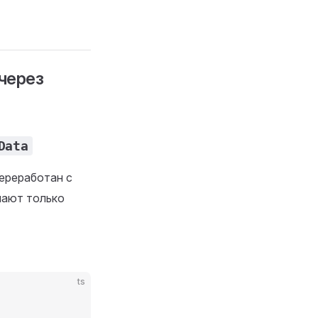
 через
Data
ереработан с
мают только
ts