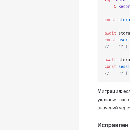
    &
 Recor
const
 stora
await
 stora
const
 user
 
//    ^? { 
await
 stora
const
 sessi
//    ^? { 
Миграция:
есл
указания типа
значений чере
Исправлен