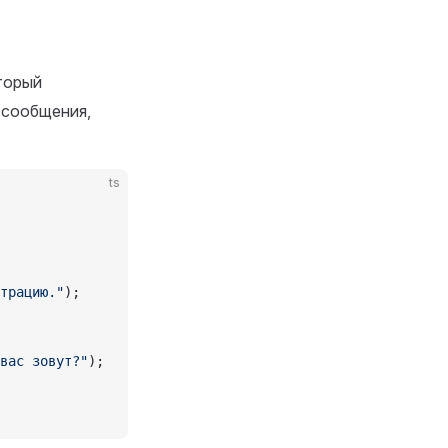
торый
 сообщения,
ts
трацию."
);
вас зовут?"
);