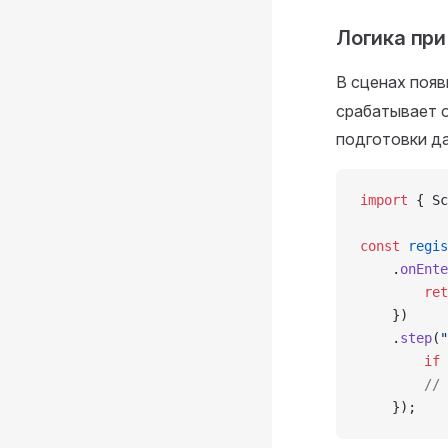
Логика при
В сценах поя
срабатывает о
подготовки да
import
 { Sc
const
 regis
    .
onEnte
        ret
    })
    .
step
(
"
        if
 
        // 
    });