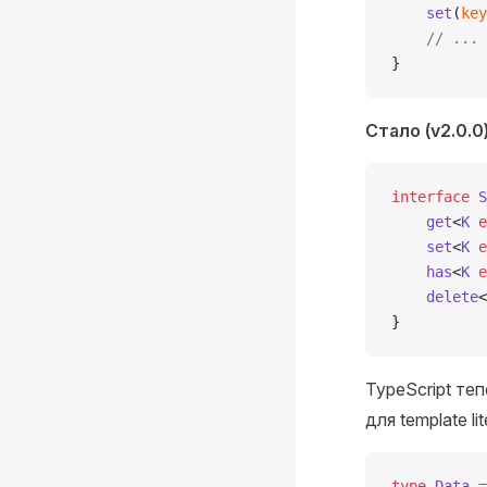
    set
(
key
    // ...
}
Стало (v2.0.0)
interface
 S
    get
<
K
 e
    set
<
K
 e
    has
<
K
 e
    delete
<
}
TypeScript те
для template li
type
 Data
 =