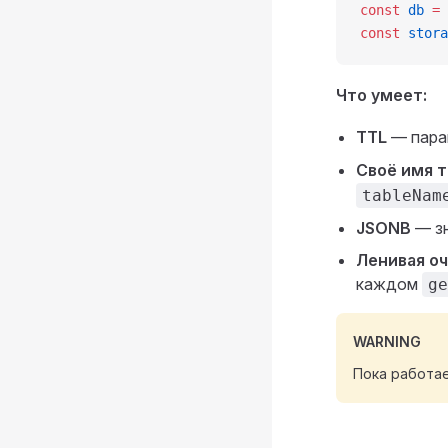
const
 db
 =
 
const
 stora
Что умеет:
TTL
— пар
Своё имя 
tableNam
JSONB
— зн
Ленивая о
каждом
ge
WARNING
Пока работа