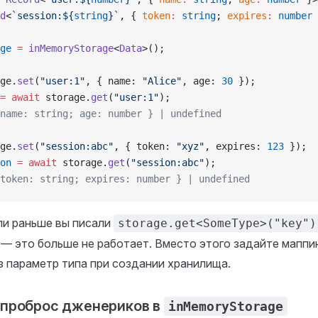
d
<
`session:${
string
}`
, { 
token
:
 string
; 
expires
:
 number
 
ge
 =
 inMemoryStorage
<
Data
>();
ge.
set
(
"user:1"
, { name: 
"Alice"
, age: 
30
 });
=
 await
 storage.
get
(
"user:1"
);
name: string; age: number } | undefined
ge.
set
(
"session:abc"
, { token: 
"xyz"
, expires: 
123
 });
on
 =
 await
 storage.
get
(
"session:abc"
);
token: string; expires: number } | undefined
и раньше вы писали
storage.get<SomeType>("key")
 — это больше не работает. Вместо этого задайте маппи
з параметр типа при создании хранилища.
 проброс дженериков в
inMemoryStorage