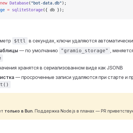
new
 Database
(
"bot-data.db"
);
ge
 =
 sqliteStorage
({ db });
аметр
в секундах, ключи удаляются автоматически
$ttl
таблицы
— по умолчанию
, меняетс
"gramio_storage"
e
ачения хранятся в сериализованном виде как JSONB
чистка
— просроченные записи удаляются при старте и п
t()
ет
только в Bun
. Поддержка Node.js в планах — PR приветству