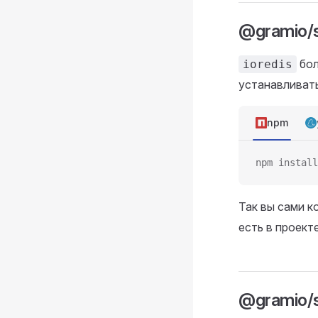
@gramio/s
бол
ioredis
устанавливат
npm
npm install
Так вы сами 
есть в проекте
@gramio/