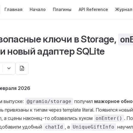
Main Navigation
Главная
Начало
Плагины
API Reference
Журнал
зопасные ключи в Storage,
on
 и новый адаптер SQLite
февраля 2026
м выпуске:
получил
мажорное обнов
@gramio/storage
 привязаны к типам через template literal. Появился новы
, а сцены наконец-то обзавелись хуком
. П
onEnter()
y добавили удобный
, а
научил
chatId
UniqueGiftInfo