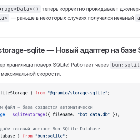
теперь корректно прокидывает дженери
orage<Data>()
— раньше в некоторых случаях получался неявный
ta>
torage-sqlite — Новый адаптер на базе S
р хранилища поверх SQLite! Работает через
bun:sqlit
 максимальной скорости.
liteStorage } 
from
 "@gramio/storage-sqlite"
;
м файл — база создастся автоматически
ge
 =
 sqliteStorage
({ filename: 
"bot-data.db"
 });
даём готовый инстанс Bun SQLite Database
tabase } 
from
 "bun:sqlite"
;