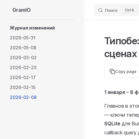
GramIO
Поиск
K
Skip to content
Sidebar Navigation
Журнал изменений
Типобе
2026-05-31
2026-05-08
сценах
2026-03-02
2026-02-23
Copy page
2026-02-17
2026-02-15
1 января – 8 
2026-02-08
Главное в это
— ключи теперь
SQLite
для Bun
callback quer