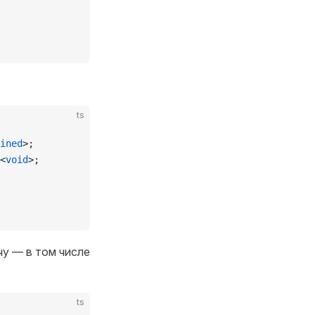
ts
ined
>;
<
void
>;
у — в том числе
ts