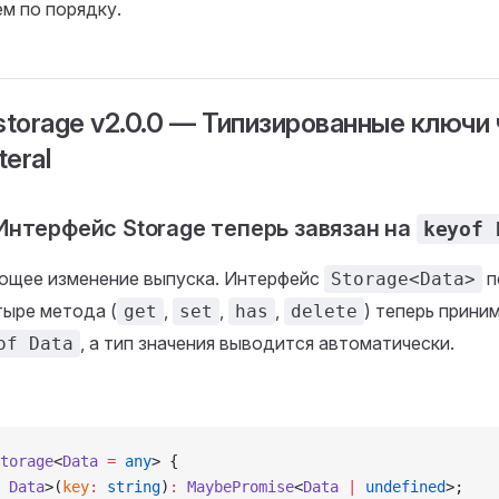
м по порядку.
torage v2.0.0 — Типизированные ключи
teral
Интерфейс Storage теперь завязан на
keyof 
ющее изменение выпуска. Интерфейс
п
Storage<Data>
тыре метода (
,
,
,
) теперь прини
get
set
has
delete
, а тип значения выводится автоматически.
of Data
torage
<
Data
 =
 any
> {
 Data
>(
key
:
 string
)
:
 MaybePromise
<
Data
 |
 undefined
>;