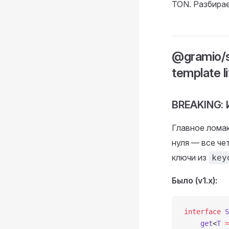
TON. Разбирае
@gramio/s
template li
BREAKING: 
Главное лома
нуля — все че
ключи из
key
Было (v1.x):
interface
 S
    get
<
T
 =