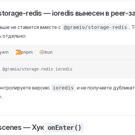
torage-redis — ioredis вынесен в peer-
ьше не ставится вместе с
. 
@gramio/storage-redis
ь отдельно:
yarn
pnpm
bun
 @gramio/storage-redis ioredis
контролируете версию
и не получаете дубликат
ioredis
.
scenes — Хук
onEnter()