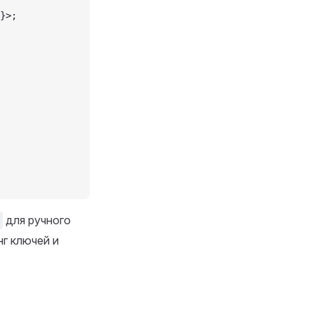
}>;
для ручного
нг ключей и