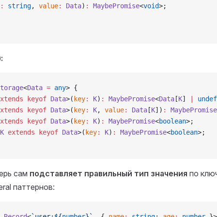
:
 string
, 
value
:
 Data
)
:
 MaybePromise
<
void
>;
:
torage
<
Data
 =
 any
> {
xtends
 keyof
 Data
>(
key
:
 K
)
:
 MaybePromise
<
Data
[
K
] 
|
 undef
xtends
 keyof
 Data
>(
key
:
 K
, 
value
:
 Data
[
K
])
:
 MaybePromise
xtends
 keyof
 Data
>(
key
:
 K
)
:
 MaybePromise
<
boolean
>;
K
 extends
 keyof
 Data
>(
key
:
 K
)
:
 MaybePromise
<
boolean
>;
перь сам
подставляет правильный тип значения
по ключ
teral паттернов:
 Record
<
`user:${
number
}`
, { 
name
:
 string
; 
age
:
 number
 }>