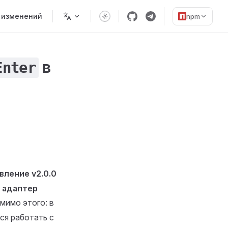
 изменений
npm
в
Enter
ление v2.0.0
й
адаптер
омимо этого: в
ся работать с