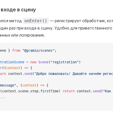
 входе в сцену
вился метод
— регистрирует обработчик, ко
onEnter()
дин раз при входе в сцену. Удобно для приветственного
нных или логирования.
ene } 
from
 "@gramio/scenes"
;
trationScene
 =
 new
 Scene
(
"registration"
)
r
((
context
) 
=>
 {
urn
 context.
send
(
"Добро пожаловать! Давайте начнём регис
message"
, (
context
) 
=>
 {
(context.scene.step.firstTime) 
return
 context.
send
(
"Как 
...