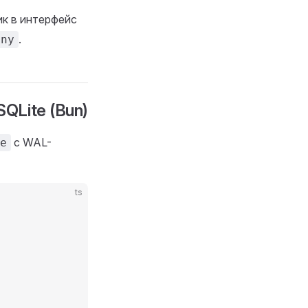
к в интерфейс
.
any
QLite (Bun)
с WAL-
e
ts